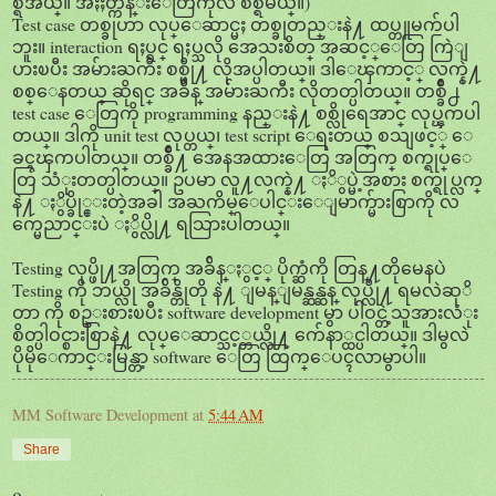
စ္ရအယ္။ အႏႈတ္ကိန္းေတြကိုလဲ စစ္ရမယ္။)
Test case တစ္ခုဟာ လုပ္ေဆာင္မႈ တစ္ခုတည္းနဲ႔ ထပ္တူမက်ပါ
ဘူး။ interaction ရႈပ္ရင္ ရႈပ္သလို အေသးစိတ္ အဆင့္ေတြ ကြဲျ
ပားၿပီး အမ်ားႀကီး စစ္ဖို႔ လိုအပ္ပါတယ္။ ဒါေၾကာင့္ လက္နဲ႔
စစ္ေနတယ္ ဆိုရင္ အခ်ိန္ အမ်ားႀကီး လိုတတ္ပါတယ္။ တစ္ခ်ိဳ႕
test case ေတြကို programming နည္းနဲ႔ စစ္လိုရေအာင္ လုပ္ၾကပါ
တယ္။ ဒါကို unit test လုပ္တယ္၊ test script ေရးတယ္ စသျဖင့္ ေ
ခၚၾကပါတယ္။ တစ္ခ်ိဳ႔ အေနအထားေတြ အတြက္ စက္ရုပ္ေ
တြ သံုးတတ္ပါတယ္။ ဥပမာ လူ႔လက္နဲ႔ ႏိွပ္မဲ့အစား စက္ရုပ္လက္
နဲ႔ ႏွိပ္ခို္င္းတဲ့အခါ အႀကိမ္ေပါင္းေျမာက္မ်ားစြာကို လ
က္မေညာင္းပဲ ႏွိပ္လို႔ ရသြားပါတယ္။
Testing လုပ္ဖို႔အတြက္ အခ်ိန္ႏွင့္ ပိုက္ဆံကို တြန္႔တိုမေနပဲ
Testing ကို ဘယ္လို အခ်ိန္တိုတို နဲ႔ ျမန္ျမန္ဆန္ဆန္ လုပ္လို႔ ရမလဲဆုိ
တာ ကို စဥ္းစားၿပီး software development မွာ ပါဝင္တဲ့သူအားလံုး
စိတ္ပါဝင္စားစြာနဲ႔ လုပ္ေဆာင္သင့္တယ္လို႔ က်ေနာ္ထင္ပါတယ္။ ဒါမွလဲ
ပိုမိုေကာင္းမြန္တာ့ software ေတြ ထြက္ေပၚလာမွာပါ။
MM Software Development
at
5:44 AM
Share