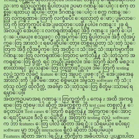
ည္းက ရည္ရြယ္ခ်က္တစ္ခု ရွိပါတယ္။ ဥပမာ ဂဏန္းေပါင္း စက္ တ
စ္ခုေရးတယ္ ဆိုပါေတာ့။ ဒီဂဏန္းေပါင္း စက္က ဂဏန္းေ
တြ လကၡဏာေတြကို လက္ခံၿပီး ေရးလာတဲ့ ေဖာ္ျမဴလာေ
တြ ကို တြက္ခ်က္ၿပီး အေျဖထုတ္ေပးဖို႔ပါပဲ။ ဂဏန္း ၂ခု ရဲ့
အလယ္မွာ အေပါင္း လကၡဏာဆိုရင္ အဲဒီ့ ဂဏန္း၂ခုကို ေပါ
င္းေပးမယ္။ စသျဖင့္ လိုအပ္ခ်က္ေတြ ရွိပါတယ္။ အဲဒီ့ လိုအပ္ခ်
က္ေတြ အားလံုး ရၿပီဆိုပါေတာ့။ တစ္ကယ္က်ေတာ့ သံုးတဲ့ သူေ
တြက အဲဒီ့ လိုအပ္ခ်က္ေတြ အတိုင္း သံုးခ်င္မွ သံုးၾကမွာကိုး။
ဂဏန္းေတြ လကၡဏာေတြတင္ မကဘဲနဲ႔ သံုးတဲ့သူက အ
ကၡရာေတြ ရိုက္ထဲ့ ရင္ ဘယ္လိုျဖစ္မလဲ။ ဒါေတြကို ႀကိဳ မစဥ္း
စားထားရင္ ျပသနာေတြ တက္သြားႏိုင္တယ္။ ဒါေတြကို testing
လုပ္တဲ့သူက လိုခ်င္တဲ့ feature ေတြ အျပင္ ျဖစ္ႏိုင္တဲ့ အေျခအေန
အားလံုးကို ျခံဳမိေအာင္ စစ္ရမယ္။ ဒါမွသာ software ကို သံုး
တဲ့သူ လက္ထဲ ထဲ့လိုက္တဲ့ အခါမွာ သံုးတဲ့သူေတြ စိတ္ခ်မ္းသာမႈ ရ
ရမွာေပါ့။
အထက္ဥပမာအရ ဂဏာန္း တြက္စက္ထဲကို a ကေန z အထိ အကၡ
ရာေတြ ထဲ့စမ္းပါ ဆိုတဲ့ အခ်က္တစ္ခ်က္ ကို test case တစ္ခုလို႔ ေ
ခၚတယ္။ Test cases ေတြကို စနစ္က်က်နဲ႔ အကြက္ေစ့ေအာင္
ေရးႏိုင္ရမယ္။ ဒီလို ေရးႏိုင္ဖို႔ အတြက္ testing လုပ္မဲ့ software
က ဘာ features ေတြ ပါလဲ ဆိုတာ အရင္ဆံုး သိရမယ္။ ၿပီးရင္
software မွာ ဘယ္လို interaction ရွိလဲ ဆိုတာ သိရပါမယ္။
Features ဆိုတာ အဂၤါရပ္လို႔ တိုက္ရိုက္ အဓိပၸါယ္ ျပန္ထားပါတ