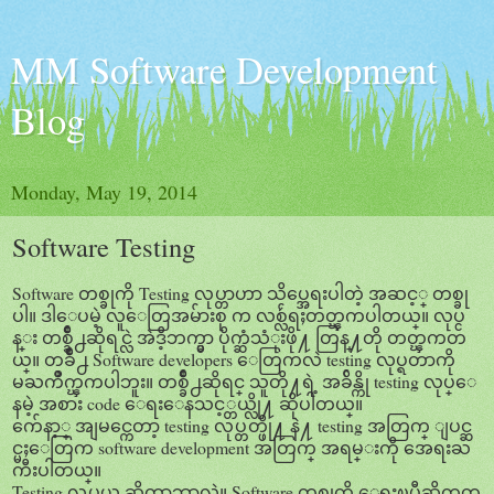
MM Software Development
Blog
Monday, May 19, 2014
Software Testing
Software တစ္ခုကို Testing လုပ္တာဟာ သိပ္အေရးပါတဲ့ အဆင့္ တစ္ခု
ပါ။ ဒါေပမဲ့ လူေတြအမ်ားစု က လစ္လ်ဴရႈတတ္ၾကပါတယ္။ လုပ္င
န္း တစ္ခ်ိဳ႕ဆိုရင္လဲ အဲဒီ့ဘက္မွာ ပိုက္ဆံသံုးဖို႔ တြန္႔တို တတ္ၾကတ
ယ္။ တခ်ိဳ႕ Software developers ေတြကလဲ testing လုပ္ရတာကို
မႀကိဳက္ၾကပါဘူး။ တစ္ခ်ိဳ႕ဆိုရင္ သူတို႔ရဲ့ အခ်ိန္ကို testing လုပ္ေ
နမဲ့ အစား code ေရးေနသင့္တယ္လို႔ ဆိုပါတယ္။
က်ေနာ့္ အျမင္ကေတာ့ testing လုပ္တတ္ဖို႔ နဲ႔ testing အတြက္ ျပင္ဆ
င္မႈေတြက software development အတြက္ အရမ္းကို အေရးႀ
ကီးပါတယ္။
Testing လုပ္တယ္ ဆိုတာဘာလဲ။ Software တစ္ခုကို ေရးၿပီဆိုကတ