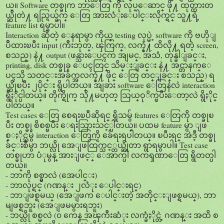
ယ္။ Software တစ္ခုက ဘာေတြ ကို လုပ္ေဆာင္ ဖို႔ ထုတ္ထားတ
ယ္ဆိုတဲ႔ ရည္ရြယ္ခ်က္ ေတြ အားလံုးေပါင္းလိုက္ရင္ သူ႔ရဲ့
feature list ရမွာပါ။
Interaction ဆိုတဲ့ ေနရာမွာ ကိုယ္ testing လုပ္မဲ့ software ကို ဗဟိုျ
ပဳထားၿပီး input (ကီးဘုတ္, ၾကြက္, လက္နဲ႔ ထိလို႔ ရတဲ့ screen,
စသည္) နဲ႔ output (ဖန္သားေပၚက အျမင္, အသံ, တုန္ခါျခင္း,
printing, disk တစ္ခုခု ေပၚတြင္ သိမ္းျခင္း နဲ႔ အင္တာနက္ေ
ပၚသို သတင္းအခ်က္အလက္နဲ႔ ဖိုင္ ေတြ တင္ျခင္း စသည္) ရ
ယ္ဆိုၿပီး ၂ပိုင္း ရွိပါတယ္။ အျခား software ေတြနဲလဲ interaction
ရွိႏိုင္ပါတယ္။ တိုက္ရိုက္ သို႔မဟုတ္ သြယ္ဝုိက္ၿပီးေတာ့လဲ ရွိႏိုင္
ပါတယ္။
Test cases ေတြ စေရးၿပီဆိုရင္ ရွိသမွ် features ေတြကို တစ္ခုၿ
ပီး တစ္ခု စိစစ္ၿပီး ေရးသြားသင့္ပါတယ္။ ပထမ feature မွာ ျဖ
စ္ႏိုင္သမွ် interaction ေတြကို ခ်ေရးရပါတယ္။ ၿပီးရင္ အဲဒီ့ တစ္ခု
ခ်င္းစီမွာ ဘယ္လို အေျဖထြက္သင့္တယ္ဆိုတာ ရွာရမွာပါ။ Test case
တစ္ခုဟာ ပံုမွန္ အားျဖင့္ ေအာက္ပါ လကၡဏာေတြ ရွိတတ္ပါ
တယ္။
- ဘာကို စစ္မွာလဲ (အေပါင္း)
- ဘာလုပ္ရင္ (ဂဏန္း ၂လံုး ေပါင္းရင္)
- ဘာျဖစ္ရမယ္ (အေျဖက ေပါင္းတဲ့ အတိုင္းျဖစ္ရမယ္), ဘာ
မျဖစ္ရဘူး (အေျဖမမွားရဘူး)
- ဘယ္လို စစ္မလဲ (၀ ကေန အၾကီးဆံုး လက္ခံႏိုင္တဲ့ ဂဏန္း အထိ စ