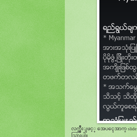
လက္ညွိဳးျဖင့္ အေပၚေအာက္ slid
သြားပါ။