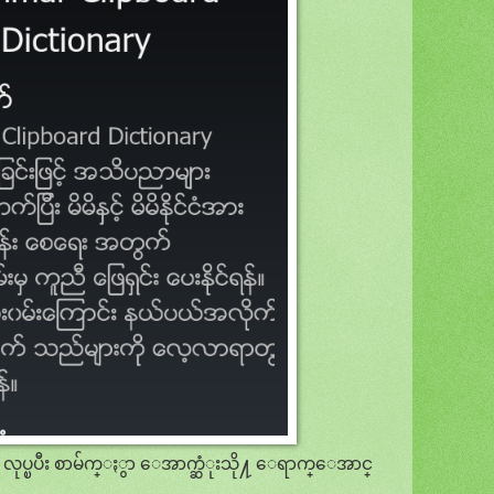
e လုပ္ၿပီး စာမ်က္ႏွာ ေအာက္ဆံုးသို႔ ေရာက္ေအာင္