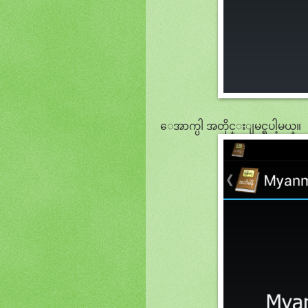
ေအာက္ပါ အတိုင္းျမင္ရပါ့မယ္။