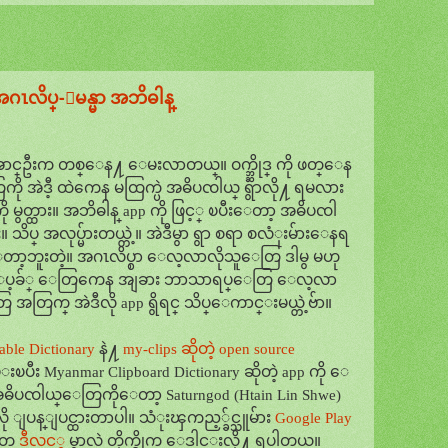
့ အဂၤလိပ္-ျမန္မာ အဘိဓါန္
ဦးက တစ္ေန႔ ေမးလာတယ္။ ဝက္ဘ္ဆိုဒ္ ကို ဖတ္ေန
ု အဲဒီ့ ထဲကေန မထြက္ပဲ အဓိပၸါယ္ ရွာလို႔ ရမလား
မွတ္ထား။ အဘိဓါန္ app ကို ဖြင့္ ၿပီးေတာ့ အဓိပၸါ
သြား။ သိပ္ အလုပ္မ်ားတယ္တဲ့။ အဲဒီမွာ ရွာ စရာ စလံုးမ်ားေနရ
ရာက္ေတာ့ဘူးတဲ့။ အဂၤလိပ္စာ ေလ့လာလိုသူေတြ ဒါမွ မဟု
က္ဘ္ေပ့ခ်္ ေတြကေန အျခား ဘာသာရပ္ေတြ ေလ့လာ
တြက္ အဲဒီလို app ရွိရင္ သိပ္ေကာင္းမယ္တဲ့ဗ်ာ။
able Dictionary
နဲ႔
my-clips ဆိုတဲ့ open source
မ္းၿပီး Myanmar Clipboard Dictionary ဆိုတဲ့ app ကို ေ
 အဓိပၸါယ္ေတြကိုေတာ့ Saturngod (Htain Lin Shwe)
ု ျပန္ျပင္ထားတာပါ။ သံုးၾကည့္ခ်င္သူမ်ား
Google Play
ုတ္
ဒီလင့္ခ္
မွာလဲ တိုက္ရိုက္ ေဒါင္းလို႔ ရပါတယ္။