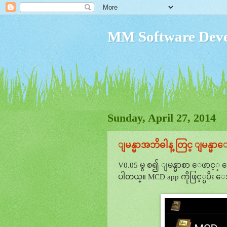
MM Software Deve
Sunday, April 27, 2014
ျမန္မာအဘိဓါန္ တြင္ ျမန္မာေ
V0.05 မွ စ၍ ျမန္မာစာ ေဖာင့္ ေ
ပါတယ္။ MCD app ကိုဖြင့္ၿပီး ေအ