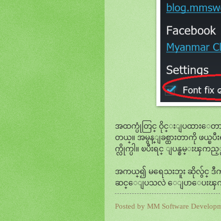
အထက္ပုံတြင္ ဝိုင္းျပထားေတာ 
တယ္။ အမွန္ျခစ္ထားတာကို ဖယ္ၿပီးရ
က္လိုက္ပါ။ ၿပီးရင္ ျပန္စမ္းၾကည့္
အကယ္၍ မရေသးဘူး ဆိုလွ်င္ ဒ
ဆင္ေျပသလဲ ေျပာေပးၾကပါ။
Posted by
MM Software Develop