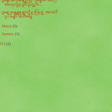
မေပၚလွ်င္ျပဳျပင္ၾက...
ျမန္ျမန္ဆန္ဆန္ ရွာလို႔ လြယ္မဲ့ အဂၤလိ
ပ္-ျမန္မာ အဘိဓါန္
►
March
(5)
►
January
(1)
013
(2)