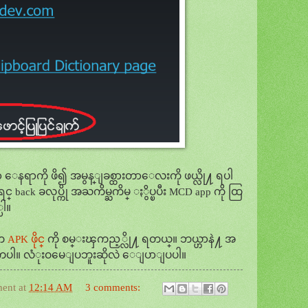
ေနရာကို ဖိ၍ အမွန္ျခစ္ထားတာေလးကို ဖယ္လို႔ ရပါ
င္ back ခလုပ္ကို အႀကိမ္ႀကိမ္ ႏွိပ္ၿပီး MCD app ကို ထြ
ပါ။
ီက
APK ဖိုင္
ကို စမ္းၾကည့္လို႔ ရတယ္။ ဘယ္ဟာနဲ႔ အ
 လံုးဝမေျပဘူးဆိုလဲ ေျပာျပပါ။
ment
at
12:14 AM
3 comments: