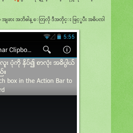
ို အျခား အဘိဓါန္ ေတြလို ဒီအတိုင္း ဖြင့္ၿပီး အဓိပၸါ