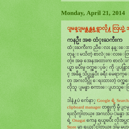
Monday, April 21, 2014
ျမန္ျမန္ဆန္ဆန္ ရွာလို႔ လြယ္မဲ
ကနဦး အစ ထံုးႀကီးက
ထံုးႀကီးက ညီေလး နန္းေအာင္
တုန္း မသိတဲ့ စာလံုးေလးေတြကိ
တဲ့။ အခု အေနအထားက စာလံုးကို 
ယ္ရွာ ၿပီးမွ ဝက္ဘ္ေပ့ခ်္ ကို ျပန္
င္ အခ်ိန္ သိပ္ကုန္ၿပီး ခရီး မေ
တ္ အဂၤလိပ္လို ေရးထားတဲ့ ဝ
လိုသူ ျမန္မာ စကားေျပာသူေတြ အ
ဒါနဲ႔ပဲ က်ေနာ္
Google ရဲ့ Search
clipboard manager
တစ္ခုကို မွီျင
ရးလိုက္ပါတယ္။ အဂၤလိပ္-ျမန္မာ
ရဲ့
Onagai
ကေန ရယူၿပီး လိုအပ္သလိ
Store
မွာ ရယူႏိုင္ပါတယ္။ ဒါမွ မဟ