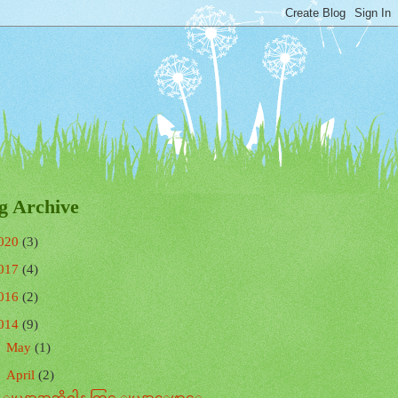
g Archive
020
(3)
017
(4)
016
(2)
014
(9)
►
May
(1)
▼
April
(2)
ျမန္မာအဘိဓါန္ တြင္ ျမန္မာေဖာင့္