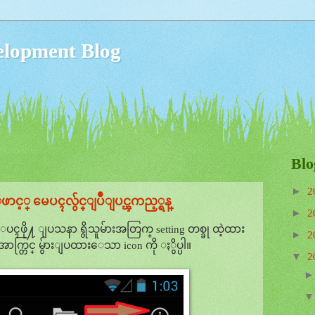
lopment Blog
Blo
►
2
ဖာင့္ မေပၚလွ်င္ျပဳျပင္ၾကည့္ရန္
►
2
ပၚဖို႔ ျပသနာ ရွိသူမ်ားအတြက္ setting တစ္ခု ထဲ့ထား
►
2
ာက္တြင္ မွ်ားျပထားေသာ icon ကို ႏွိပ္ပါ။
▼
2