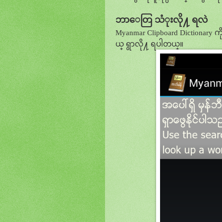
ဘာေတြ သံုးလို႔ ရလဲ
Myanmar Clipboard Dictionary က
ယ္ ရွာလို႔ ရပါတယ္။